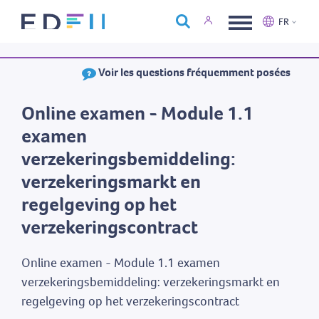
À propos d'Edfin
FR
Formations
Nederlands
Français
Voir les questions fréquemment posées
Calendrier
Nous contacter
Online examen - Module 1.1
examen
verzekeringsbemiddeling:
verzekeringsmarkt en
regelgeving op het
verzekeringscontract
Online examen - Module 1.1 examen
verzekeringsbemiddeling: verzekeringsmarkt en
regelgeving op het verzekeringscontract