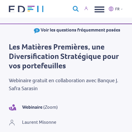
À propos d'Edfin
FR
Formations
Nederlands
Français
Voir les questions fréquemment posées
Calendrier
Nous contacter
Les Matières Premières, une
Diversification Stratégique pour
vos portefeuilles
Webinaire gratuit en collaboration avec Banque J.
Safra Sarasin
Webinaire
(Zoom)
Laurent Misonne