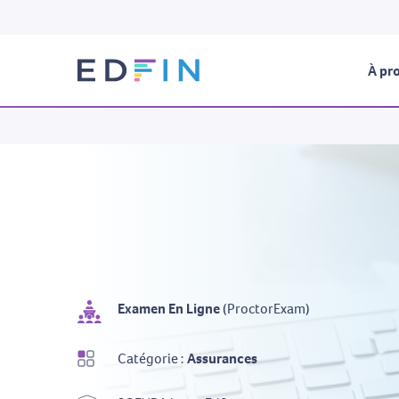
À pro
Examen En Ligne
(ProctorExam)
Catégorie :
Assurances