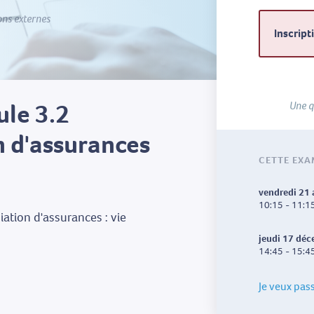
ons externes
Inscript
ule 3.2
Une q
 d'assurances
CETTE EXA
vendredi 21
10:15 - 11:1
tion d'assurances : vie
jeudi 17 dé
14:45 - 15:4
Je veux pas