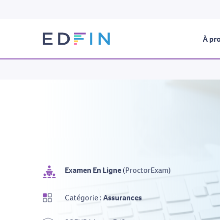
À pro
Examen En Ligne
(ProctorExam)
Catégorie :
Assurances