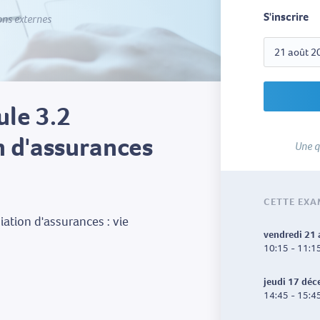
S'inscrire
ons externes
ule 3.2
 d'assurances
Une q
CETTE EXA
tion d'assurances : vie
vendredi 21
10:15 - 11:1
jeudi 17 dé
14:45 - 15:4