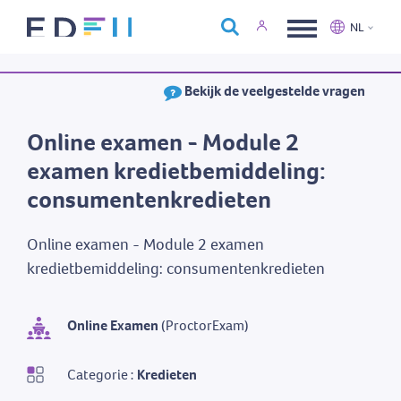
Over Edfin
NL
Opleidingen
Nederlands
Français
Bekijk de veelgestelde vragen
Kalender
Contact
Online examen - Module 2
examen kredietbemiddeling:
consumentenkredieten
Online examen - Module 2 examen
kredietbemiddeling: consumentenkredieten
Online Examen
(ProctorExam)
Categorie :
Kredieten