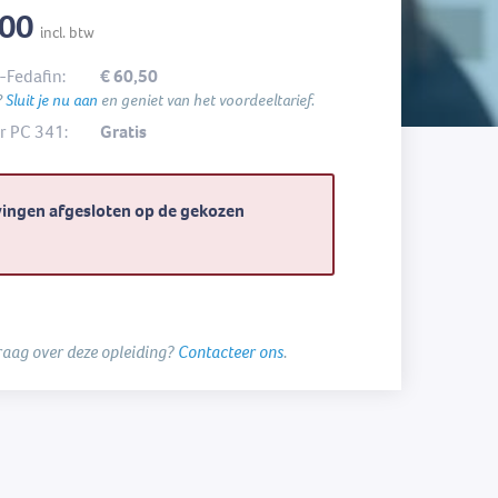
,00
incl. btw
-Fedafin:
€ 60,50
?
Sluit je nu aan
en geniet van het voordeeltarief.
 PC 341:
Gratis
vingen afgesloten op de gekozen
raag over deze opleiding?
Contacteer ons
.