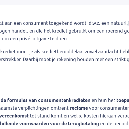
t aan een consument toegekend wordt, d.w.z. een natuurlijke
ogen handelt en die het krediet gebruikt om een roerend goe
, om een privé-uitgave te doen.
krediet moet je als kredietbemiddelaar zowel aandacht he
tverstrekker. Daarbij moet je rekening houden met een strik
ende formules van consumentenkredieten
en hun het
toepa
ornaamste verplichtingen omtrent
reclame
voor consumenten
overeenkomst
tot stand komt en welke kosten hieraan verbo
hillende voorwaarden voor de terugbetaling
en de beëind