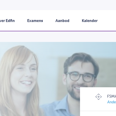
er Edfin
Examens
Aanbod
Kalender
FSMA
Ander