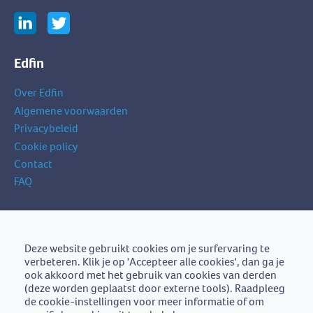
Edfin
Over Edfin
Algemene voorwaarden
Privacybeleid
Cookie policy
Contact
FAQ
Schrijf je in op onze nieuwsbrief
je
Deze website gebruikt cookies om je surfervaring te
Schrijf je in
e-
verbeteren. Klik je op 'Accepteer alle cookies', dan ga je
mailadres
ook akkoord met het gebruik van cookies van derden
(deze worden geplaatst door externe tools). Raadpleeg
de cookie-instellingen voor meer informatie of om