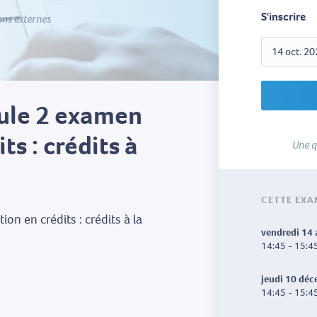
S'inscrire
ons externes
ule 2 examen
s : crédits à
Une q
CETTE EXA
n en crédits : crédits à la
vendredi 14
14:45 - 15:4
jeudi 10 dé
14:45 - 15:4