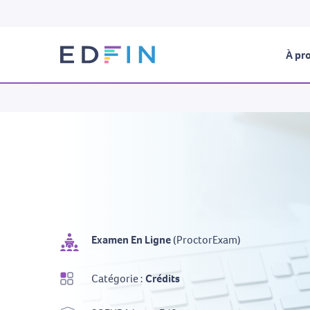
À pro
Examen En Ligne
(ProctorExam)
Catégorie :
Crédits