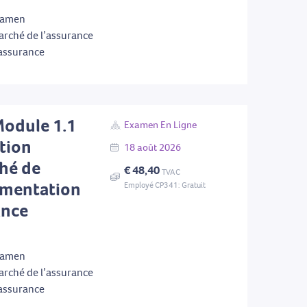
examen
arché de l’assurance
’assurance
Module 1.1
Examen En Ligne
tion
18
août
2026
ché de
€ 48,40
TVAC
lementation
Employé CP341: Gratuit
ance
examen
arché de l’assurance
’assurance