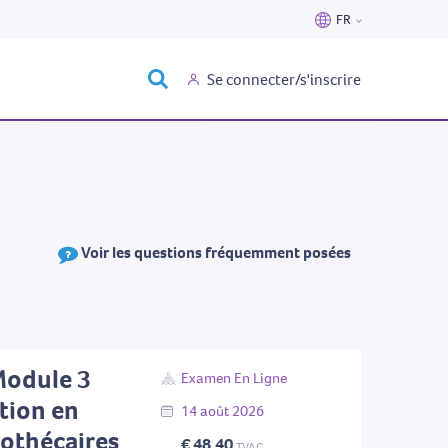
FR
Nederlands
Se connecter/s'inscrire
Français
Voir les questions fréquemment posées
Module 3
Examen En Ligne
tion en
14
août
2026
pothécaires
€ 48,40
TVAC