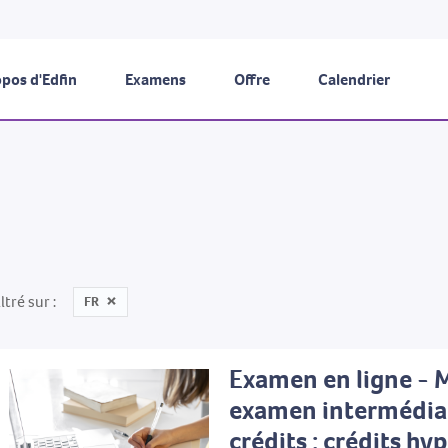
pos d'Edfin
Examens
Offre
Calendrier
iltré sur
FR
Examen en ligne - 
examen intermédia
crédits : crédits hy