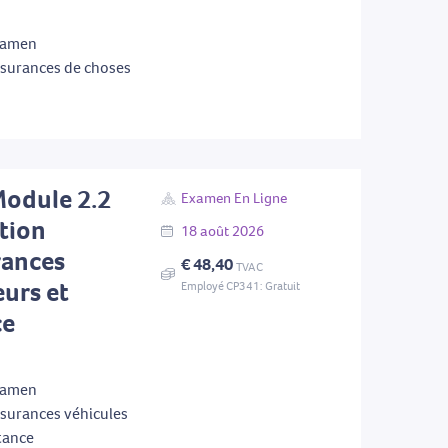
examen
ssurances de choses
Module 2.2
Examen En Ligne
tion
18
août
2026
rances
€ 48,40
TVAC
urs et
Employé CP341: Gratuit
ce
examen
ssurances véhicules
tance