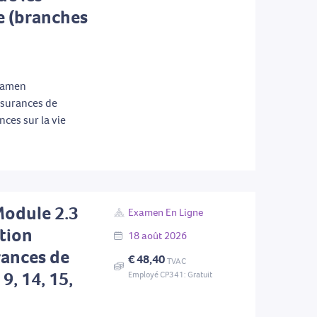
ie (branches
examen
ssurances de
ces sur la vie
Module 2.3
Examen En Ligne
tion
18
août
2026
rances de
€ 48,40
TVAC
9, 14, 15,
Employé CP341: Gratuit