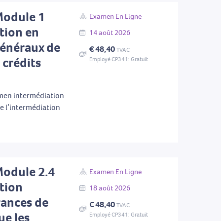
Module 1
Examen En Ligne
tion en
14
août
2026
 généraux de
€ 48,40
TVAC
 crédits
Employé CP341: Gratuit
men intermédiation
de l’intermédiation
Module 2.4
Examen En Ligne
tion
18
août
2026
rances de
€ 48,40
TVAC
ue les
Employé CP341: Gratuit