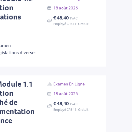
tion
18
août
2026
lations
€ 48,40
TVAC
Employé CP341: Gratuit
examen
gislations diverses
Module 1.1
Examen En Ligne
tion
18
août
2026
ché de
€ 48,40
TVAC
lementation
Employé CP341: Gratuit
ance