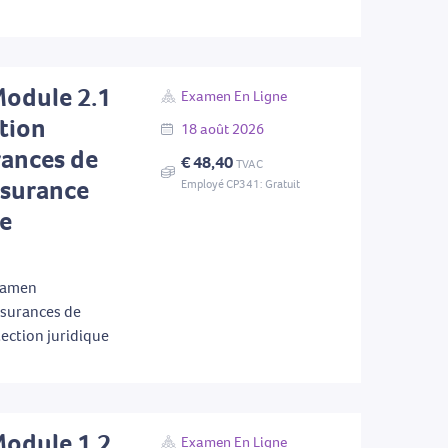
Module 2.1
Examen En Ligne
tion
18
août
2026
rances de
€ 48,40
TVAC
ssurance
Employé CP341: Gratuit
ue
examen
ssurances de
ection juridique
Module 1.2
Examen En Ligne