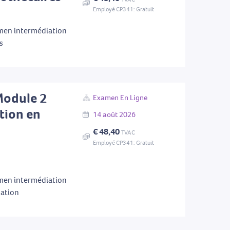
Employé CP341: Gratuit
men intermédiation
s
Module 2
Examen En Ligne
tion en
14
août
2026
€ 48,40
TVAC
Employé CP341: Gratuit
men intermédiation
mation