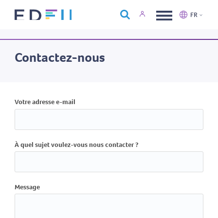
À propos d'Edfin
FR
Formations
Nederlands
Français
Calendrier
Contactez-nous
Nous contacter
Votre adresse e-mail
À quel sujet voulez-vous nous contacter ?
Message