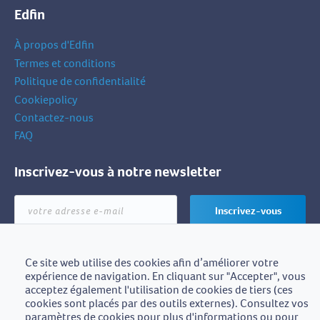
Edfin
À propos d'Edfin
Termes et conditions
Politique de confidentialité
Cookiepolicy
Contactez-nous
FAQ
Inscrivez-vous à notre newsletter
votre
Inscrivez-vous
adresse
e-
mail
Ce site web utilise des cookies afin d’améliorer votre
expérience de navigation. En cliquant sur "Accepter", vous
Edfin est une initiative de
acceptez également l'utilisation de cookies de tiers (ces
BZB-Fedafin
cookies sont placés par des outils externes). Consultez vos
paramètres de cookies pour plus d'informations ou pour
Edfin asbl - Einestraat 21, 9700 Oudenaarde - BE0672.757.653 -