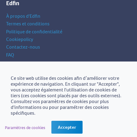
Edfin
À propos d'Edfin
Termes et conditions
Politique de confidentialité
Cookiepolicy
Contactez-nous
FAQ
Inscrivez-vous à notre newsletter
Ce site web utilise des cookies afin d’améliorer votre
votre
expérience de navigation. En cliquant sur "Accepter",
Inscrivez-vous
adresse
vous acceptez également l'utilisation de cookies de
e-
tiers (ces cookies sont placés par des outils externes).
mail
Consultez vos paramètres de cookies pour plus
d'informations ou pour paramétrer des cookies
spécifiques.
Edfin est une initiative de
BZB-Fedafin
Accepter
Paramètres de cookies
Edfin asbl - Einestraat 21, 9700 Oudenaarde - BE0672.757.653 -