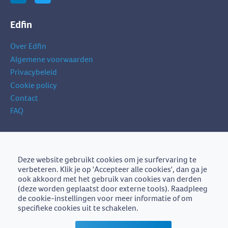
Edfin
Over Edfin
Algemene voorwaarden
Privacybeleid
Cookie policy
Contact
FAQ
Schrijf je in op onze nieuwsbrief
je
Deze website gebruikt cookies om je surfervaring te
Schrijf je in
e-
verbeteren. Klik je op 'Accepteer alle cookies', dan ga je
mailadres
ook akkoord met het gebruik van cookies van derden
(deze worden geplaatst door externe tools). Raadpleeg
de cookie-instellingen voor meer informatie of om
specifieke cookies uit te schakelen.
Edfin is een initiatief van
BZB-Fedafin