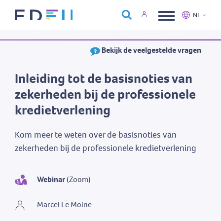
Over Edfin
NL
Opleidingen
Nederlands
Français
Bekijk de veelgestelde vragen
Kalender
Contact
Inleiding tot de basisnoties van
zekerheden bij de professionele
kredietverlening
Kom meer te weten over de basisnoties van
zekerheden bij de professionele kredietverlening
Webinar
(Zoom)
Marcel Le Moine