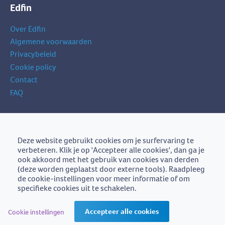
Edfin
Over Edfin
Algemene voorwaarden
Privacybeleid
Cookie policy
Contact
FAQ
Schrijf je in op onze nieuwsbrief
je
Deze website gebruikt cookies om je surfervaring te
Schrijf je in
e-
verbeteren. Klik je op 'Accepteer alle cookies', dan ga je
mailadres
ook akkoord met het gebruik van cookies van derden
(deze worden geplaatst door externe tools). Raadpleeg
de cookie-instellingen voor meer informatie of om
specifieke cookies uit te schakelen.
Edfin is een initiatief van
BZB-Fedafin
Accepteer alle cookies
Cookie instellingen
Edfin vzw - Einestraat 21, 9700 Oudenaarde - BE0672.757.653 -