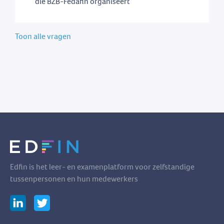
die BZB-Fedafin organiseert
Toon alle vragen
Edfin is het leer- en examenplatform voor zelfstandige
tussenpersonen en hun medewerkers