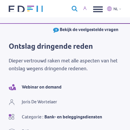
Over Edfin
NL
Opleidingen
Nederlands
Français
Bekijk de veelgestelde vragen
Kalender
Contact
Ontslag dringende reden
Dieper vertrouwd raken met alle aspecten van het
ontslag wegens dringende redenen.
Webinar on demand
Joris De Wortelaer
Categorie :
Bank- en beleggingsdiensten