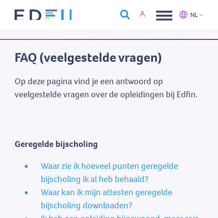
Over Edfin
NL
Opleidingen
Nederlands
Français
Kalender
FAQ (veelgestelde vragen)
Contact
Op deze pagina vind je een antwoord op
veelgestelde vragen over de opleidingen bij Edfin.
Geregelde bijscholing
Waar zie ik hoeveel punten geregelde
bijscholing ik al heb behaald?
Waar kan ik mijn attesten geregelde
bijscholing downloaden?