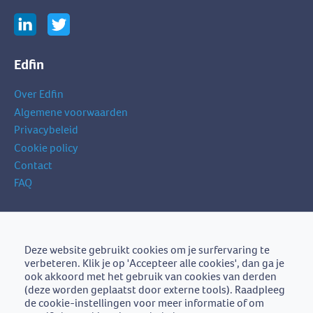
Edfin
Over Edfin
Algemene voorwaarden
Privacybeleid
Cookie policy
Contact
FAQ
Schrijf je in op onze nieuwsbrief
je
Deze website gebruikt cookies om je surfervaring te
Schrijf je in
e-
verbeteren. Klik je op 'Accepteer alle cookies', dan ga je
mailadres
ook akkoord met het gebruik van cookies van derden
(deze worden geplaatst door externe tools). Raadpleeg
de cookie-instellingen voor meer informatie of om