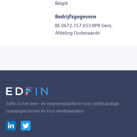
België
Bedrijfsgegevens
BE 0672.757.653 RPR Gent,
Afdeling Oudenaarde
Edfin is het leer- en examenplatform voor zelfstandige
tussenpersonen en hun medewerkers