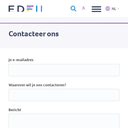
Over Edfin
NL
Opleidingen
Nederlands
Français
Kalender
Contacteer ons
Contact
Je e-mailadres
Waarover wil je ons contacteren?
Bericht