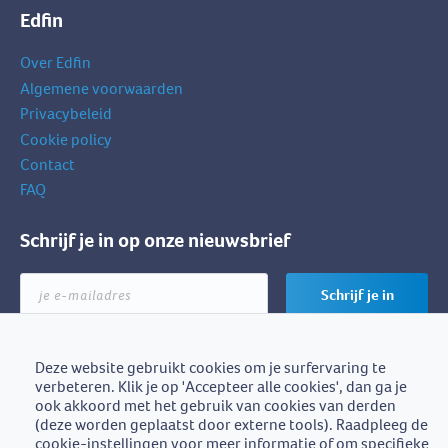
Edfin
Over Edfin
Algemene voorwaarden
Privacybeleid
Cookie policy
Contact
FAQ
Schrijf je in op onze nieuwsbrief
je
Schrijf je in
e-
mailadres
Deze website gebruikt cookies om je surfervaring te
verbeteren. Klik je op 'Accepteer alle cookies', dan ga je
Edfin is een initiatief van
ook akkoord met het gebruik van cookies van derden
BZB-Fedafin
(deze worden geplaatst door externe tools). Raadpleeg de
cookie-instellingen voor meer informatie of om specifieke
Edfin vzw - Einestraat 21, 9700 Oudenaarde - BE0672.757.653 -