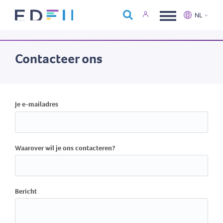
Over Edfin
NL
Opleidingen
Nederlands
Français
Kalender
Contacteer ons
Contact
Je e-mailadres
Waarover wil je ons contacteren?
Bericht