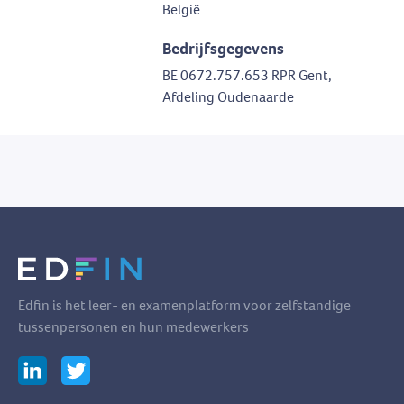
België
Bedrijfsgegevens
BE 0672.757.653 RPR Gent,
Afdeling Oudenaarde
Edfin is het leer- en examenplatform voor zelfstandige
tussenpersonen en hun medewerkers