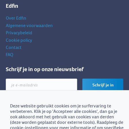
Edfin
Over Edfin
Algemene voorwaarden
Privacybeleid
Cookie policy
Contact
FAQ
Schrijf je in op onze nieuwsbrief
je
Schrijf je in
e-
mailadres
Deze website gebruikt cookies om je surfervaring te
verbeteren. Klik je op 'Accepteer alle cookies', dan ga je
Edfin is een initiatief van
ook akkoord met het gebruik van cookies van derden
BZB-Fedafin
(deze worden geplaatst door externe tools). Raadpleeg de
cookie-instellingen voor meer informatie of om specifieke
Edfin vzw - Einestraat 21, 9700 Oudenaarde - BE0672.757.653 -