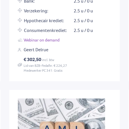
Bank:
2.5 u / 0 u
Verzekering:
2.5 u / 0 u
Hypothecair krediet:
2.5 u / 0 u
Consumentenkrediet:
2.5 u / 0 u
Webinar on demand
Geert Delrue
€ 302,50
incl. btw
Lid van BZB-Fedafin: € 226,27
Medewerker PC 341: Gratis