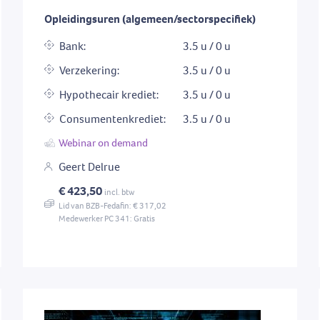
Opleidingsuren (algemeen/sectorspecifiek)
Bank:
3.5 u / 0 u
Verzekering:
3.5 u / 0 u
Hypothecair krediet:
3.5 u / 0 u
Consumentenkrediet:
3.5 u / 0 u
Webinar on demand
Geert Delrue
€ 423,50
incl. btw
Lid van BZB-Fedafin: € 317,02
Medewerker PC 341: Gratis