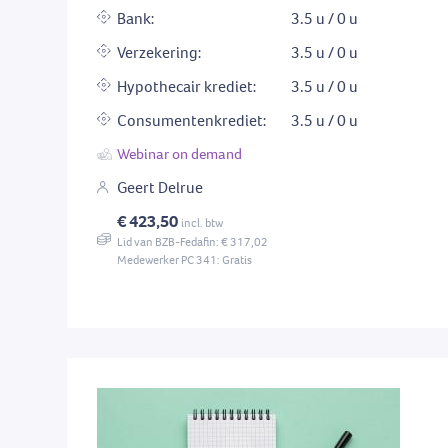
Bank:
3.5 u / 0 u
Verzekering:
3.5 u / 0 u
Hypothecair krediet:
3.5 u / 0 u
Consumentenkrediet:
3.5 u / 0 u
Webinar on demand
Geert Delrue
€ 423,50
incl. btw
Lid van BZB-Fedafin: € 317,02
Medewerker PC 341: Gratis