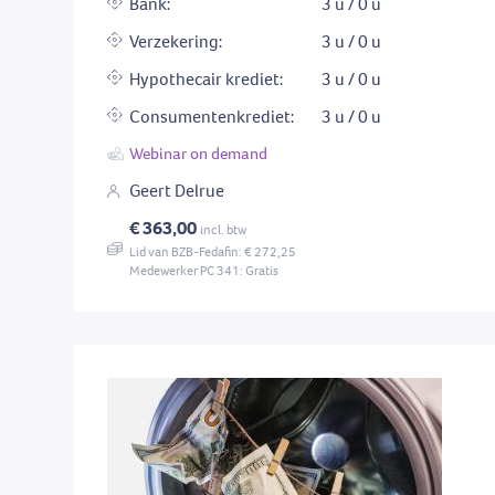
Bank:
3 u / 0 u
Verzekering:
3 u / 0 u
Hypothecair krediet:
3 u / 0 u
Consumentenkrediet:
3 u / 0 u
Webinar on demand
Geert Delrue
€ 363,00
incl. btw
Lid van BZB-Fedafin: € 272,25
Medewerker PC 341: Gratis