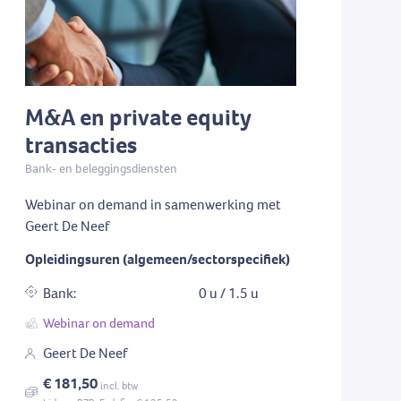
M&A en private equity
transacties
Bank- en beleggingsdiensten
Webinar on demand in samenwerking met
Geert De Neef
Opleidingsuren (algemeen/sectorspecifiek)
Bank:
0 u / 1.5 u
Webinar on demand
Geert De Neef
€ 181,50
incl. btw