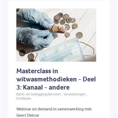
Webinar on demand
(33)
ekeringstussenpersonen
Afstandsonderwijs
(10)
Fysiek Examen
(2)
ietbemiddelaars
(29)
Online Examen
(8)
tair comité 307
(5)
Masterclass in
witwasmethodieken - Deel
3: Kanaal - andere
Bank- en beleggingsdiensten , Verzekeringen ,
Kredieten
Webinar on demand in samenwerking met
Geert Delrue