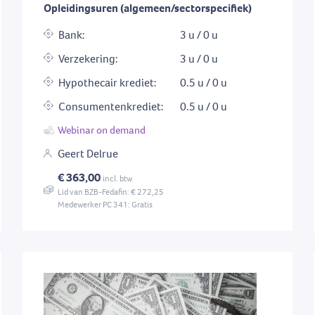
Opleidingsuren (algemeen/sectorspecifiek)
Bank:
3 u / 0 u
Verzekering:
3 u / 0 u
Hypothecair krediet:
0.5 u / 0 u
Consumentenkrediet:
0.5 u / 0 u
Webinar on demand
Geert Delrue
€ 363,00
incl. btw
Lid van BZB-Fedafin: € 272,25
Medewerker PC 341: Gratis