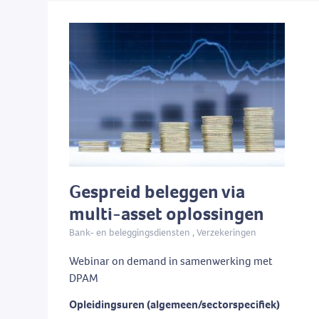
Hypothecair krediet
december 2026
(14)
(1)
Verz
(40)
Kred
Pari
Gespreid beleggen via
multi-asset oplossingen
Bank- en beleggingsdiensten , Verzekeringen
Webinar on demand in samenwerking met
DPAM
Opleidingsuren (algemeen/sectorspecifiek)