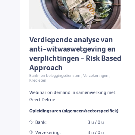
Verdiepende analyse van
anti-witwaswetgeving en
verplichtingen - Risk Based
Approach
Bank- en beleggingsdiensten , Verzekeringen ,
Kredieten
Webinar on demand in samenwerking met
Geert Delrue
Opleidingsuren (algemeen/sectorspecifiek)
Bank:
3 u / 0 u
Verzekering:
3 u / 0 u