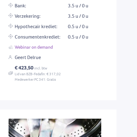
Bank:
3.5 u / 0 u
Verzekering:
3.5 u / 0 u
Hypothecair krediet:
0.5 u / 0 u
Consumentenkrediet:
0.5 u / 0 u
Webinar on demand
Geert Delrue
€ 423,50
incl. btw
Lid van BZB-Fedafin: € 317,02
Medewerker PC 341: Gratis