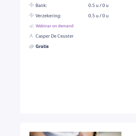
Bank:
0.5 u / 0 u
Verzekering:
0.5 u / 0 u
Webinar on demand
Casper De Ceuster
Gratis