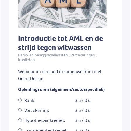
Introductie tot AML en de
strijd tegen witwassen
Bank- en beleggingsdiensten , Verzekeringen ,
Kredieten
Webinar on demand in samenwerking met
Geert Delrue
Opleidingsuren (algemeen/sectorspecifiek)
Bank:
3 u / 0 u
Verzekering:
3 u / 0 u
Hypothecair krediet:
3 u / 0 u
Consumentenkrediet:
3 u / 0 u