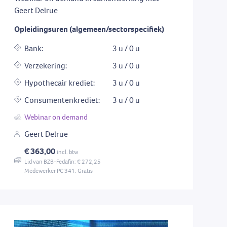
Geert Delrue
Opleidingsuren (algemeen/sectorspecifiek)
Bank:
3 u / 0 u
Verzekering:
3 u / 0 u
Hypothecair krediet:
3 u / 0 u
Consumentenkrediet:
3 u / 0 u
Webinar on demand
Geert Delrue
€ 363,00
incl. btw
Lid van BZB-Fedafin: € 272,25
Medewerker PC 341: Gratis