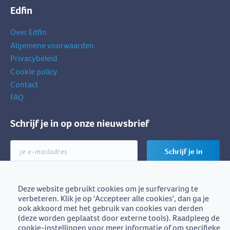
Edfin
Over Edfin
Algemene voorwaarden
Privacybeleid
Cookie policy
Contact
FAQ
Schrijf je in op onze nieuwsbrief
je
Schrijf je in
e-
mailadres
Deze website gebruikt cookies om je surfervaring te
verbeteren. Klik je op 'Accepteer alle cookies', dan ga je
Edfin is een initiatief van
ook akkoord met het gebruik van cookies van derden
BZB-Fedafin
(deze worden geplaatst door externe tools). Raadpleeg de
cookie-instellingen voor meer informatie of om specifieke
Edfin vzw - Einestraat 21, 9700 Oudenaarde - BE0672.757.653 -