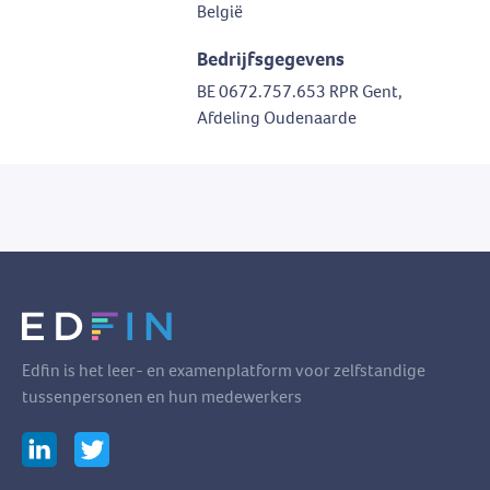
België
Bedrijfsgegevens
BE 0672.757.653 RPR Gent,
Afdeling Oudenaarde
Edfin is het leer- en examenplatform voor zelfstandige
tussenpersonen en hun medewerkers