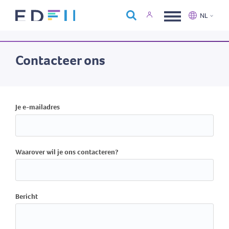
Over Edfin
NL
Opleidingen
Nederlands
Français
Kalender
Contacteer ons
Contact
Je e-mailadres
Waarover wil je ons contacteren?
Bericht