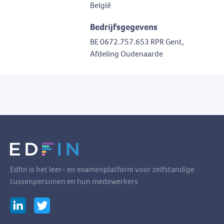
België
Bedrijfsgegevens
BE 0672.757.653 RPR Gent,
Afdeling Oudenaarde
Edfin is het leer- en examenplatform voor zelfstandige
tussenpersonen en hun medewerkers