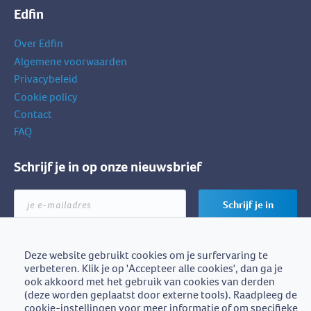
Edfin
Over Edfin
Algemene voorwaarden
Privacybeleid
Cookie policy
Contact
FAQ
Schrijf je in op onze nieuwsbrief
je
Schrijf je in
e-
mailadres
Deze website gebruikt cookies om je surfervaring te
verbeteren. Klik je op 'Accepteer alle cookies', dan ga je
Edfin is een initiatief van
ook akkoord met het gebruik van cookies van derden
BZB-Fedafin
(deze worden geplaatst door externe tools). Raadpleeg de
cookie-instellingen voor meer informatie of om specifieke
Edfin vzw - Einestraat 21, 9700 Oudenaarde - BE0672.757.653 -