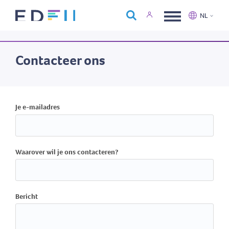
Over Edfin
NL
Opleidingen
Nederlands
Français
Kalender
Contacteer ons
Contact
Je e-mailadres
Waarover wil je ons contacteren?
Bericht