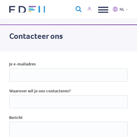
Over Edfin
NL
Opleidingen
Nederlands
Français
Kalender
Contacteer ons
Contact
Je e-mailadres
Waarover wil je ons contacteren?
Bericht