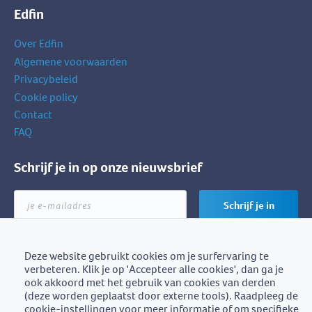
Edfin
Over Edfin
Algemene voorwaarden
Privacybeleid
Cookie policy
Contact
FAQ
Schrijf je in op onze nieuwsbrief
je
Schrijf je in
e-
mailadres
Deze website gebruikt cookies om je surfervaring te
verbeteren. Klik je op 'Accepteer alle cookies', dan ga je
Edfin is een initiatief van
ook akkoord met het gebruik van cookies van derden
BZB-Fedafin
(deze worden geplaatst door externe tools). Raadpleeg de
cookie-instellingen voor meer informatie of om specifieke
Edfin vzw - Einestraat 21, 9700 Oudenaarde - BE0672.757.653 -