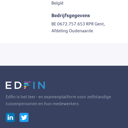
België
Bedrijfsgegevens
BE 0672.757.653 RPR Gent,
Afdeling Oudenaarde
Edfin is het leer- en examenplatform voor zelfstandige
tussenpersonen en hun medewerkers