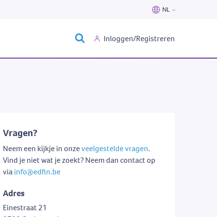
NL
Nederlands
Inloggen/Registreren
Français
Vragen?
Neem een kijkje in onze
veelgestelde vragen
.
Vind je niet wat je zoekt? Neem dan contact op
via
info@edfin.be
Adres
Einestraat 21