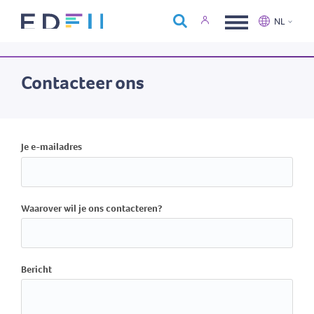
Over Edfin
NL
Opleidingen
Nederlands
Français
Kalender
Contacteer ons
Contact
Je e-mailadres
Waarover wil je ons contacteren?
Bericht