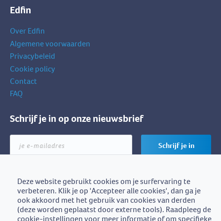
Edfin
Over Edfin
Algemene voorwaarden
Privacybeleid
Cookie policy
Contact
FAQ
Schrijf je in op onze nieuwsbrief
je
Schrijf je in
e-
mailadres
Deze website gebruikt cookies om je surfervaring te
verbeteren. Klik je op 'Accepteer alle cookies', dan ga je
Edfin is een initiatief van
ook akkoord met het gebruik van cookies van derden
BZB-Fedafin
(deze worden geplaatst door externe tools). Raadpleeg de
cookie-instellingen voor meer informatie of om specifieke
Edfin vzw - Einestraat 21, 9700 Oudenaarde - BE0672.757.653 -