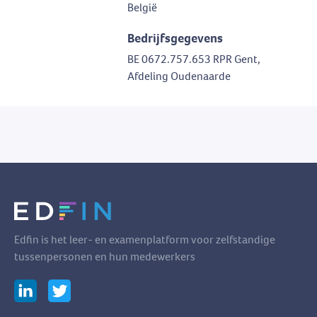
België
Bedrijfsgegevens
BE 0672.757.653 RPR Gent,
Afdeling Oudenaarde
Edfin is het leer- en examenplatform voor zelfstandige
tussenpersonen en hun medewerkers