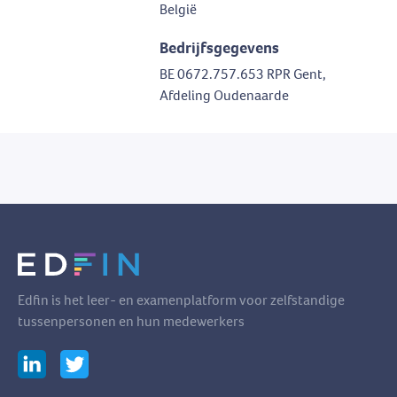
België
Bedrijfsgegevens
BE 0672.757.653 RPR Gent,
Afdeling Oudenaarde
Edfin is het leer- en examenplatform voor zelfstandige
tussenpersonen en hun medewerkers