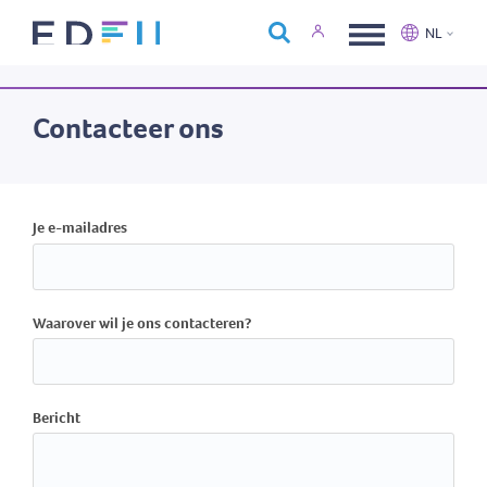
Over Edfin
NL
Opleidingen
Nederlands
Français
Kalender
Contacteer ons
Contact
Je e-mailadres
Waarover wil je ons contacteren?
Bericht