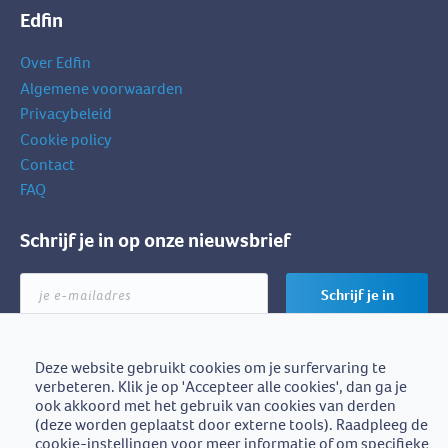
Edfin
Over Edfin
Algemene voorwaarden
Privacybeleid
Cookie policy
Contact
FAQ
Schrijf je in op onze nieuwsbrief
je
Schrijf je in
e-
mailadres
Deze website gebruikt cookies om je surfervaring te
verbeteren. Klik je op 'Accepteer alle cookies', dan ga je
Edfin is een initiatief van
ook akkoord met het gebruik van cookies van derden
BZB-Fedafin
(deze worden geplaatst door externe tools). Raadpleeg de
cookie-instellingen voor meer informatie of om specifieke
Edfin vzw - Einestraat 21, 9700 Oudenaarde - BE0672.757.653 -