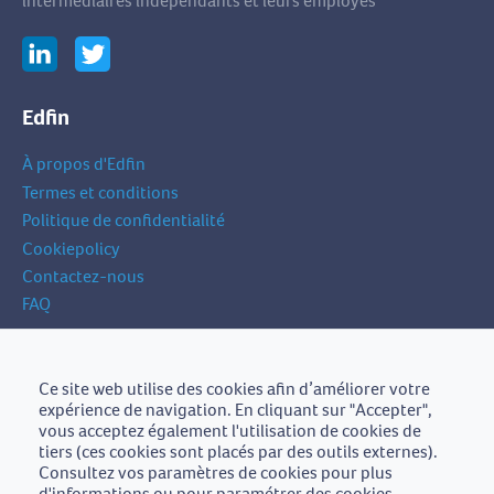
intermédiaires indépendants et leurs employés
Edfin
À propos d'Edfin
Termes et conditions
Politique de confidentialité
Cookiepolicy
Contactez-nous
FAQ
Inscrivez-vous à notre newsletter
Ce site web utilise des cookies afin d’améliorer votre
votre
expérience de navigation. En cliquant sur "Accepter",
Inscrivez-vous
adresse
vous acceptez également l'utilisation de cookies de
e-
tiers (ces cookies sont placés par des outils externes).
mail
Consultez vos paramètres de cookies pour plus
d'informations ou pour paramétrer des cookies