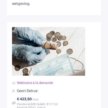
wetgeving.
Webinaire à la demande
Geert Delrue
€ 423,50
TVAC
Membre de BZB-Fedafin: € 317,02
Employé CP341: Gratuit