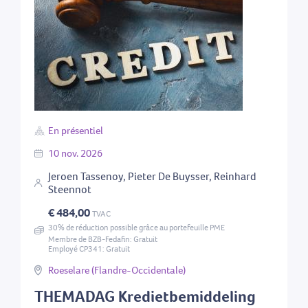
En présentiel
10
nov.
2026
Jeroen Tassenoy, Pieter De Buysser, Reinhard
Steennot
€ 484,00
TVAC
30% de réduction possible grâce au portefeuille PME
Membre de BZB-Fedafin: Gratuit
Employé CP341: Gratuit
Roeselare (Flandre-Occidentale)
THEMADAG Kredietbemiddeling