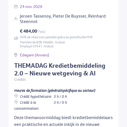
24
nov.
2026
Jeroen Tassenoy, Pieter De Buysser, Reinhard
Steennot
€ 484,00
TVAC
30% de réduction possible grâce au portefeuille PME
Membre de BZB-Fedafin: Gratuit
Employé CP341: Gratuit
Edegem (Anvers)
THEMADAG Kredietbemiddeling
2.0 – Nieuwe wetgeving & AI
Crédits
Heures de formation (général/spécifique au secteur)
Crédit hypothécaire:
3 h / 0 h
Crédit à la
3 h / 0 h
consommation:
Deze themavoormiddag biedt kredietbemiddelaars
een praktische en actuele inkijk in de nieuwe