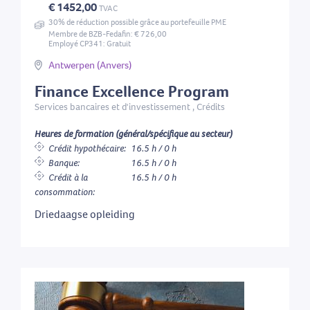
€ 1452,00
TVAC
30% de réduction possible grâce au portefeuille PME
Membre de BZB-Fedafin: € 726,00
Employé CP341: Gratuit
Antwerpen (Anvers)
Finance Excellence Program
Services bancaires et d'investissement , Crédits
Heures de formation (général/spécifique au secteur)
Crédit hypothécaire:
16.5 h / 0 h
Banque:
16.5 h / 0 h
Crédit à la
16.5 h / 0 h
consommation:
Driedaagse opleiding