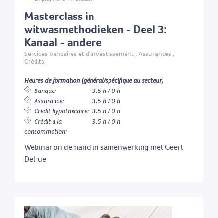
Masterclass in
witwasmethodieken - Deel 3:
Kanaal - andere
Services bancaires et d'investissement , Assurances ,
Crédits
Heures de formation (général/spécifique au secteur)
Banque:
3.5 h / 0 h
Assurance:
3.5 h / 0 h
Crédit hypothécaire:
3.5 h / 0 h
Crédit à la
3.5 h / 0 h
consommation:
Webinar on demand in samenwerking met Geert
Delrue