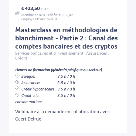
€ 423,50
TVAC
Membre de BZB-Fedafin: € 317,02
Employé CP341: Gratuit
Masterclass en méthodologies de
blanchiment - Partie 2 : Canal des
comptes bancaires et des cryptos
Services bancaires et d'investissement , Assurances ,
Crédits
Heures de formation (général/spécifique au secteur)
Banque:
3.5 h / 0 h
Assurance:
3.5 h / 0 h
Crédit hypothécaire:
3.5 h / 0 h
Crédit à la
3.5 h / 0 h
consommation:
Webinaire à la demande en collaboration avec
Geert Delrue