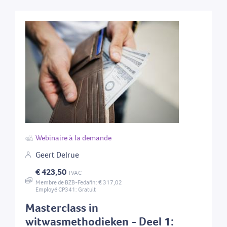
Webinaire à la demande
Geert Delrue
€ 423,50
TVAC
Membre de BZB-Fedafin: € 317,02
Employé CP341: Gratuit
Masterclass in
witwasmethodieken - Deel 1: