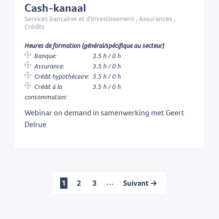
Cash-kanaal
Services bancaires et d'investissement , Assurances ,
Crédits
Heures de formation (général/spécifique au secteur)
Banque:
3.5 h / 0 h
Assurance:
3.5 h / 0 h
Crédit hypothécaire:
3.5 h / 0 h
Crédit à la
3.5 h / 0 h
consommation:
Webinar on demand in samenwerking met Geert
Delrue
…
1
2
3
Suivant →