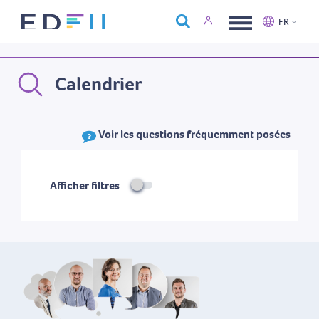
À propos d'Edfin
FR
Formations
Nederlands
Français
Calendrier
Calendrier
Nous contacter
Voir les questions fréquemment posées
Afficher filtres