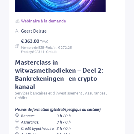
Webinaire à la demande
Geert Delrue
€ 363,00
TVAC
Membre de BZB-Fedafin: € 272,25
Employé CP341: Gratuit
Masterclass in
witwasmethodieken – Deel 2:
Bankrekeningen- en crypto-
kanaal
Services bancaires et d'investissement , Assurances ,
Crédits
Heures de formation (général/spécifique au secteur)
Banque:
3 h / 0 h
Assurance:
3 h / 0 h
Crédit hypothécaire:
3 h / 0 h