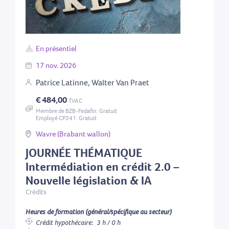
En présentiel
17
nov.
2026
Patrice Latinne, Walter Van Praet
€ 484,00
TVAC
Membre de BZB-Fedafin: Gratuit
Employé CP341: Gratuit
Wavre (Brabant wallon)
JOURNÉE THÉMATIQUE
Intermédiation en crédit 2.0 –
Nouvelle législation & IA
Crédits
Heures de formation (général/spécifique au secteur)
Crédit hypothécaire:
3 h / 0 h