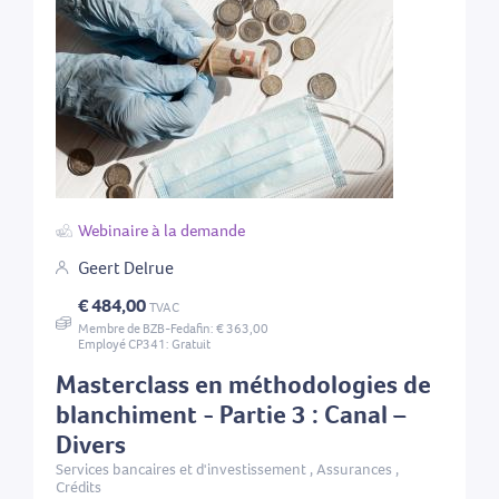
Webinaire à la demande
Geert Delrue
€ 484,00
TVAC
Membre de BZB-Fedafin: € 363,00
Employé CP341: Gratuit
Masterclass en méthodologies de
blanchiment - Partie 3 : Canal –
Divers
Services bancaires et d'investissement , Assurances ,
Crédits