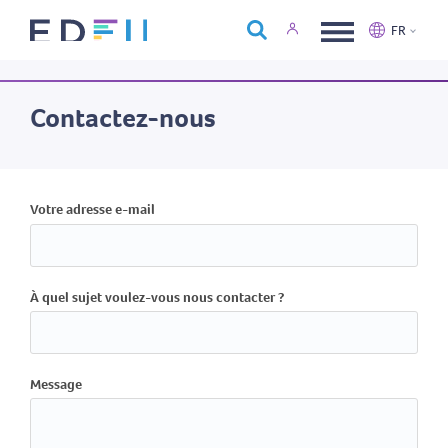
À propos d'Edfin
FR
Formations
Nederlands
Français
Calendrier
Contactez-nous
Nous contacter
Votre adresse e-mail
À quel sujet voulez-vous nous contacter ?
Message