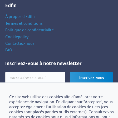
Edfin
À propos d'Edfin
Termes et conditions
Politique de confidentialité
Cookiepolicy
Contactez-nous
FAQ
Inscrivez-vous à notre newsletter
votre
Inscrivez-vous
adresse
e-
mail
Ce site web utilise des cookies afin d’améliorer votre
expérience de navigation. En cliquant sur "Accepter", vous
Edfin est une initiative de
acceptez également l'utilisation de cookies de tiers (ces
BZB-Fedafin
cookies sont placés par des outils externes). Consultez vos
paramètres de cookies pour plus d'informations ou pour
Edfin asbl - Einestraat 21, 9700 Oudenaarde - BE0672.757.653 -